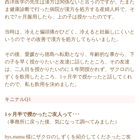
西洋医学の先生は漢方は関係ないと言うのですが、たまた
ま健康診断で行った病院が漢方を処方する産婦人科で、そ
れで7ヶ月服用したら、上の子は授かったのです。
当時は、冷えと偏頭痛がひどく、冷えると妊娠しにくいと
いうので その改善で漢方を処方してもらいました。
その後、愛媛から徳島へ転勤となり、年齢的な事から、下
の子を早く授かりたいと友達に話したところ、その友達
は、二人目を授かりたいのに１年間授かれず、ザクロのし
ずくを飲用したところ、1ヶ月半で授かったと話してくれ
たので、私も飲用を決めました。
キニナルQ1
1ヶ月半で授かったご友人って･･･
（事務所に戻った後、気になって調べてみました）
hys.mama 様にザクロのしずくを紹介してくださったご友