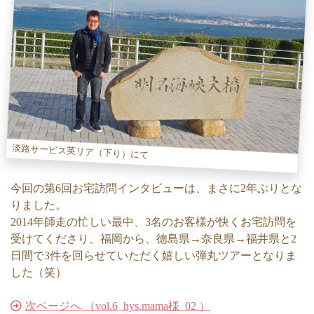
淡路サービス英リア（下り）にて
今回の第6回お宅訪問インタビューは、まさに2年ぶりとな
りました。
2014年師走の忙しい最中、3名のお客様が快くお宅訪問を
受けてくださり、福岡から、徳島県→奈良県→福井県と2
日間で3件を回らせていただく嬉しい弾丸ツアーとなりま
した（笑）
次ページへ （vol.6_hys.mama様_02 ）