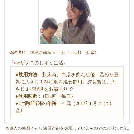
体験者様｜徳島県徳島市 hys.mama 様（43歳）
『myザクロのしずく生活』
●
飲用方法
：起床時、白湯を飲んだ後、温めた豆
乳に大さじ１杯程度を混ぜ飲用、夕食後は、大
さじ１杯程度をお湯割りで
●
飲用回数
：1日2回（毎日）
●
ご懐妊当時の年齢
：41歳（2012年8月にご出
産）