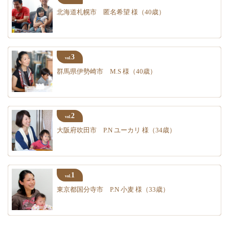
北海道札幌市 匿名希望 様（40歳）
3
vol.
群馬県伊勢崎市 M.S 様（40歳）
2
vol.
大阪府吹田市 P.N ユーカリ 様（34歳）
1
vol.
東京都国分寺市 P.N 小麦 様（33歳）