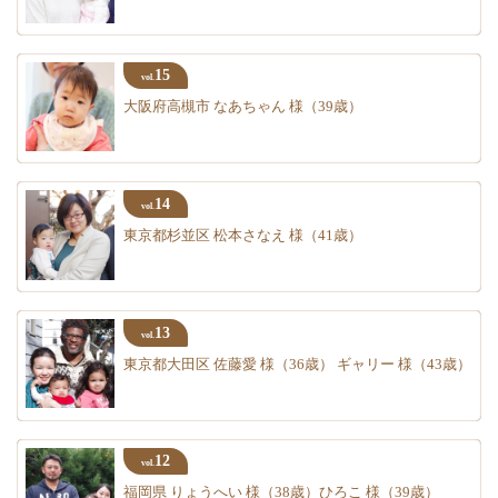
15
vol.
大阪府高槻市 なあちゃん 様（39歳）
14
vol.
東京都杉並区 松本さなえ 様（41歳）
13
vol.
東京都大田区 佐藤愛 様（36歳） ギャリー 様（43歳）
12
vol.
福岡県 りょうへい 様（38歳）ひろこ 様（39歳）