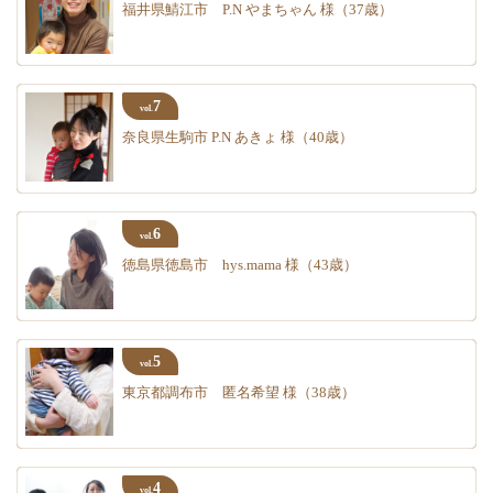
福井県鯖江市 P.N やまちゃん 様（37歳）
7
vol.
奈良県生駒市 P.N あきょ 様（40歳）
6
vol.
徳島県徳島市 hys.mama 様（43歳）
5
vol.
東京都調布市 匿名希望 様（38歳）
4
vol.