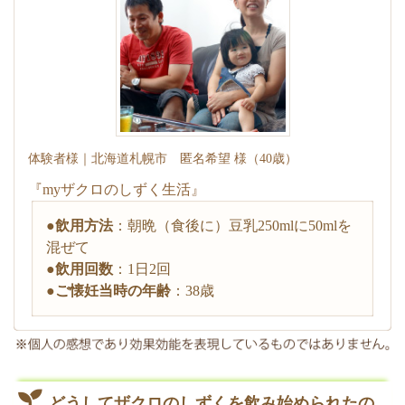
体験者様｜北海道札幌市 匿名希望 様（40歳）
『myザクロのしずく生活』
●
飲用方法
：朝晩（食後に）豆乳250mlに50mlを
混ぜて
●
飲用回数
：1日2回
●
ご懐妊当時の年齢
：38歳
どうしてザクロのしずくを飲み始められたの