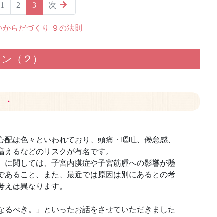
(現ページ)
1
2
3
次
いからだづくり ９の法則
モン（２）
・・
心配は色々といわれており、頭痛・嘔吐、倦怠感、
増えるなどのリスクが有名です。
）に関しては、子宮内膜症や子宮筋腫への影響が懸
であること、また、最近では原因は別にあるとの考
考えは異なります。
なるべき。」といったお話をさせていただきました