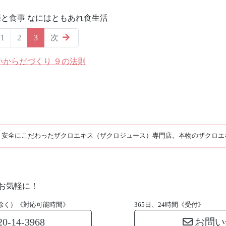
娠と食事 なにはともあれ食生活
(現ページ)
1
2
3
次
いからだづくり ９の法則
・安全にこだわったザクロエキス（ザクロジュース）専門店。本物のザクロエ
お気軽に！
日祝を除く）《対応可能時間》
365日、24時間《受付》
20-14-3968
お問い