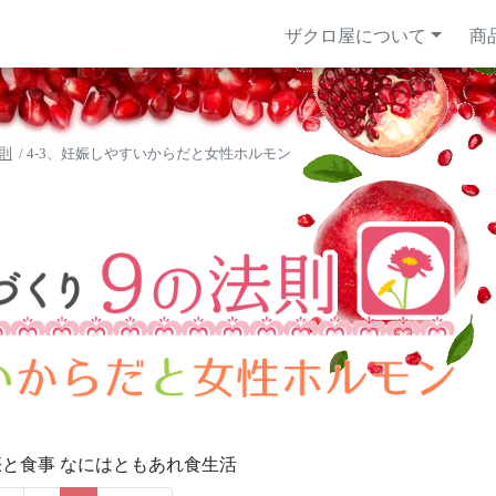
(current)
ザクロ屋について
商
則
4-3、妊娠しやすいからだと女性ホルモン
娠と食事 なにはともあれ食生活